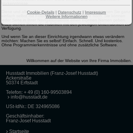
Vorkenntnisse.
Diese und alle anderen Seiten Ihrer neuen Website können Sie ganz
Cookie-Details
|
Datenschutz
|
Impressum
einfach selbst mit Fotos und Texten füllen. Mehr noch: Sie können
Weitere Informationen
jeder Seite in Ihrer Navigationsleiste einen eigenen Namen geben.
Dazu stehen Ihnen die Rubriken mit den jeweiligen Unterrubriken zur
Verfügung.
Und wenn Sie an dieser Einrichtung irgendwann etwas verändern
möchten: Machen Sie es selbst! Einfach. Schnell. Und kostenlos.
Ohne Programmierkenntnisse und ohne zusätzliche Software.
Willkommen auf der Website von Ihre Firma Immobilien. Die
Husstadt Immobilien (Franz-Josef Husstadt)
Ackerstraße
50374 Erftstadt
Telefon:
+ 49 (0) 160-99503894
info@husstadt.de
USt-IdNr.: DE 324965086
Geschäftsinhaber:
Franz-Josef Husstadt
Startseite