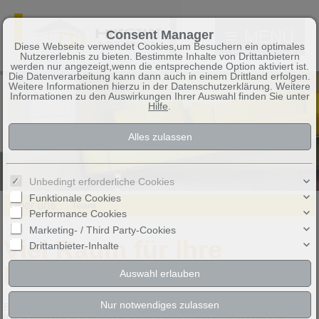
MENÜ
Consent Manager
Diese Webseite verwendet Cookies,um Besuchern ein optimales
Nutzererlebnis zu bieten. Bestimmte Inhalte von Drittanbietern
werden nur angezeigt,wenn die entsprechende Option aktiviert ist.
Die Datenverarbeitung kann dann auch in einem Drittland erfolgen.
Weitere Informationen hierzu in der Datenschutzerklärung. Weitere
Informationen zu den Auswirkungen Ihrer Auswahl finden Sie unter
Hilfe
.
Unbedingt erforderliche Cookies
Funktionale Cookies
Über uns
Team
Performance Cookies
Marketing- / Third Party-Cookies
Viel Raum für Ihre
Drittanbieter-Inhalte
Inhalte.
Bitte loggen Sie sich
hier
ein und füllen Sie Ihre neue Website mit
Ihren individuellen Inhalten. Ganz einfach und ohne technische